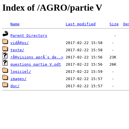
Index of /AGRO/partie V
Name
Last modified
Size
De
Parent Directory
vidÃ©os/
texte/
rÃ©visions aprÃ¨s de..>
questions partie V.odt
logiciel/
images/
doc/